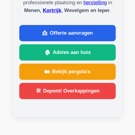
professionele plaatsing en
herstelling
in
Menen,
Kortrijk
, Wevelgem en Ieper
.
📩
Offerte aanvragen
🏠
Advies aan huis
🏡
Bekijk pergola’s
🛠️
Deponti Overkappingen