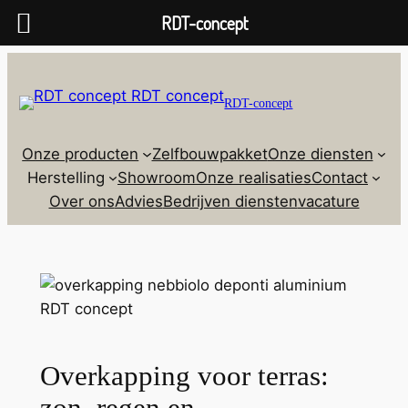
RDT-concept
RDT-concept
Onze producten
Zelfbouwpakket
Onze diensten
Herstelling
Showroom
Onze realisaties
Contact
Over ons
Advies
Bedrijven diensten
vacature
Overkapping voor terras:
zon, regen en