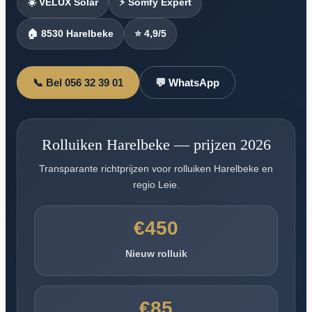
☀️ VELUX Solar
⚡ Somfy Expert
🏠 8530 Harelbeke
⭐ 4,9/5
📞 Bel 056 32 39 01
💬 WhatsApp
Rolluiken Harelbeke — prijzen 2026
Transparante richtprijzen voor rolluiken Harelbeke en
regio Leie.
€450
Nieuw rolluik
€85