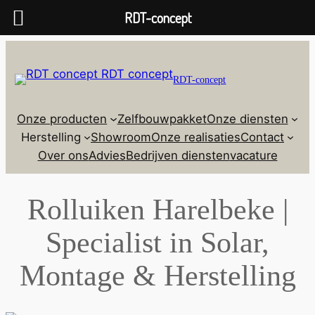
RDT-concept
RDT-concept
Onze producten
Zelfbouwpakket
Onze diensten
Herstelling
Showroom
Onze realisaties
Contact
Over ons
Advies
Bedrijven diensten
vacature
Rolluiken Harelbeke |
Specialist in Solar,
Montage & Herstelling